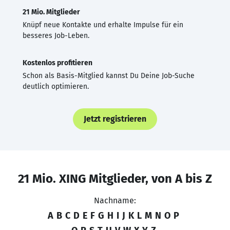
21 Mio. Mitglieder
Knüpf neue Kontakte und erhalte Impulse für ein
besseres Job-Leben.
Kostenlos profitieren
Schon als Basis-Mitglied kannst Du Deine Job-Suche
deutlich optimieren.
Jetzt registrieren
21 Mio. XING Mitglieder, von A bis Z
Nachname:
A
B
C
D
E
F
G
H
I
J
K
L
M
N
O
P