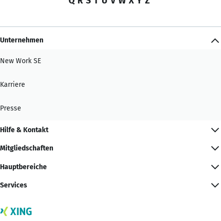
Q
R
S
T
U
V
W
X
Y
Z
Unternehmen
New Work SE
Karriere
Presse
Hilfe & Kontakt
Mitgliedschaften
Hauptbereiche
Services