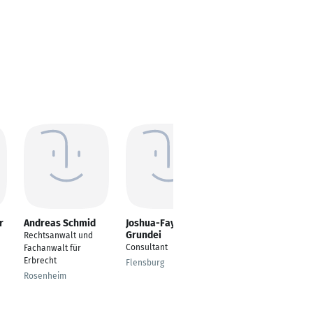
r
Andreas Schmid
Joshua-Fay
Jutta Funke
Grundei
Rechtsanwalt und
Kaufmännische
Consultant
Fachanwalt für
Angestellte
Erbrecht
Flensburg
Saarlouis
Rosenheim