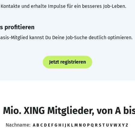
Kontakte und erhalte Impulse für ein besseres Job-Leben.
s profitieren
asis-Mitglied kannst Du Deine Job-Suche deutlich optimieren.
Jetzt registrieren
 Mio. XING Mitglieder, von A bi
Nachname:
A
B
C
D
E
F
G
H
I
J
K
L
M
N
O
P
Q
R
S
T
U
V
W
X
Y
Z