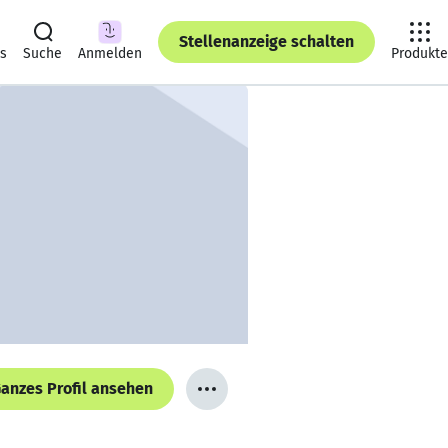
Stellenanzeige schalten
ts
Suche
Anmelden
Produkte
anzes Profil ansehen