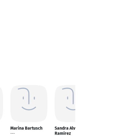
Marina Bartusch
Sandra Alvarez
Natalie Förster
Ramírez
---
---