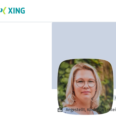
Franziska Strauß
Angestellt, Kindergartenle