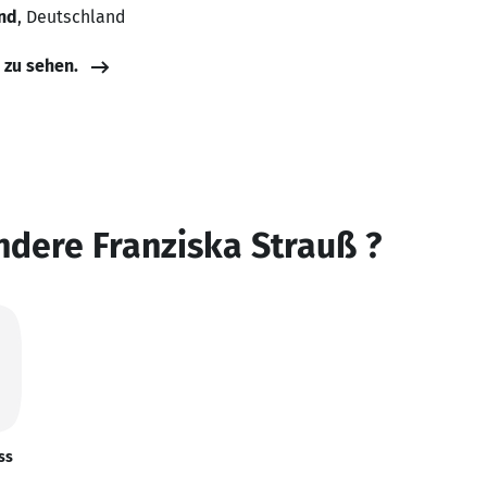
and
, Deutschland
e zu sehen.
ndere Franziska Strauß ?
ss