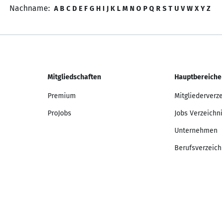
Nachname:
A
B
C
D
E
F
G
H
I
J
K
L
M
N
O
P
Q
R
S
T
U
V
W
X
Y
Z
Mitgliedschaften
Hauptbereiche
Premium
Mitgliederverz
ProJobs
Jobs Verzeichn
Unternehmen
Berufsverzeich