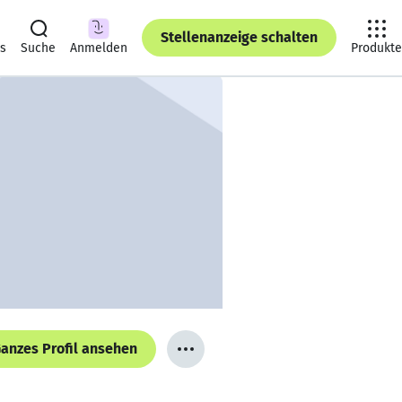
Stellenanzeige schalten
ts
Suche
Anmelden
Produkte
anzes Profil ansehen