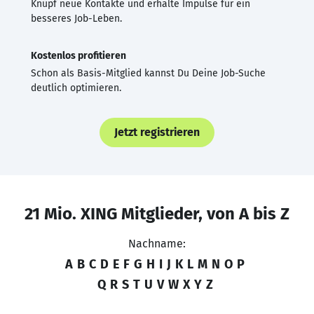
Knüpf neue Kontakte und erhalte Impulse für ein
besseres Job-Leben.
Kostenlos profitieren
Schon als Basis-Mitglied kannst Du Deine Job-Suche
deutlich optimieren.
Jetzt registrieren
21 Mio. XING Mitglieder, von A bis Z
Nachname:
A
B
C
D
E
F
G
H
I
J
K
L
M
N
O
P
Q
R
S
T
U
V
W
X
Y
Z