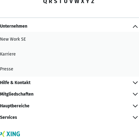
Q
R
S
T
U
V
W
X
Y
Z
Unternehmen
New Work SE
Karriere
Presse
Hilfe & Kontakt
Mitgliedschaften
Hauptbereiche
Services