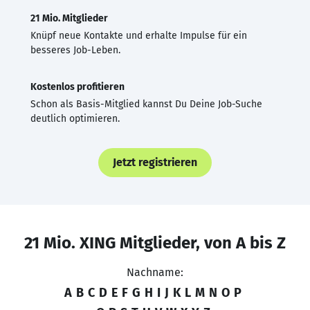
21 Mio. Mitglieder
Knüpf neue Kontakte und erhalte Impulse für ein
besseres Job-Leben.
Kostenlos profitieren
Schon als Basis-Mitglied kannst Du Deine Job-Suche
deutlich optimieren.
Jetzt registrieren
21 Mio. XING Mitglieder, von A bis Z
Nachname:
A
B
C
D
E
F
G
H
I
J
K
L
M
N
O
P