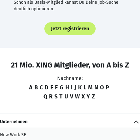
Schon als Basis-Mitglied kannst Du Deine Job-Suche
deutlich optimieren.
Jetzt registrieren
21 Mio. XING Mitglieder, von A bis Z
Nachname:
A
B
C
D
E
F
G
H
I
J
K
L
M
N
O
P
Q
R
S
T
U
V
W
X
Y
Z
Unternehmen
New Work SE