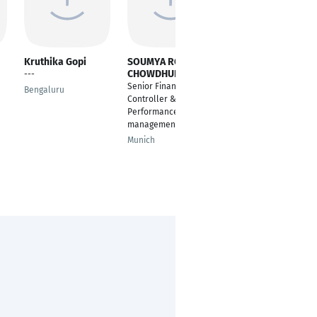
Kruthika Gopi
SOUMYA ROY
Shraddha
CHOWDHURY
Rajpurohit
---
Senior Financial
Praktikantin
Bengaluru
Controller &
Mannheim
Performance
management lead
Munich