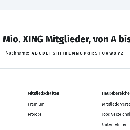
 Mio. XING Mitglieder, von A bi
Nachname:
A
B
C
D
E
F
G
H
I
J
K
L
M
N
O
P
Q
R
S
T
U
V
W
X
Y
Z
Mitgliedschaften
Hauptbereiche
Premium
Mitgliederverz
ProJobs
Jobs Verzeichn
Unternehmen