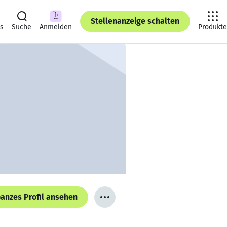
Stellenanzeige schalten
ts
Suche
Anmelden
Produkte
anzes Profil ansehen