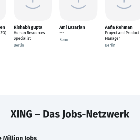
ren
Rishabh gupta
Ami Lazarjan
Aafia Rehman
CEO)
Human Resources
---
Project and Product
Specialist
Manager
Bonn
Berlin
Berlin
XING – Das Jobs-Netzwerk
 Million Jobs