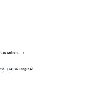
il zu sehen.
ess
English Language