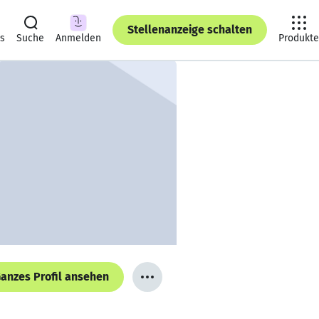
Stellenanzeige schalten
ts
Suche
Anmelden
Produkte
anzes Profil ansehen