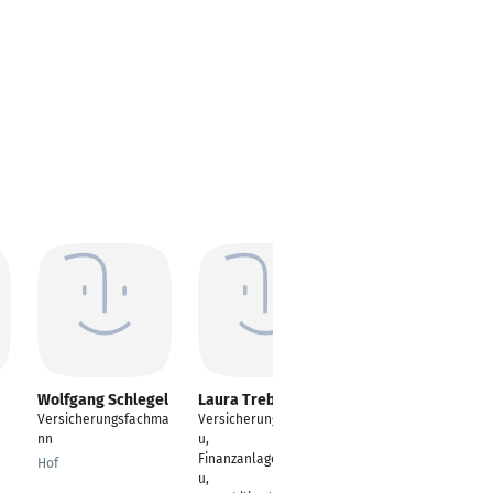
Wolfgang Schlegel
Laura Trebes
Dennis Last
Versicherungsfachma
Versicherungsfachfra
Leiter Geschäftsstelle
nn
u,
Berlin
Finanzanlagenfachfra
Hof
u,