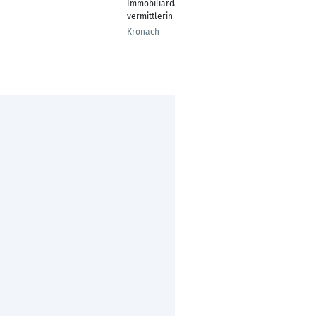
Immobiliardarlehens
vermittlerin
Kronach