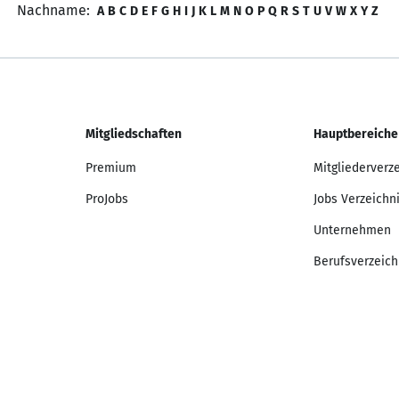
Nachname:
A
B
C
D
E
F
G
H
I
J
K
L
M
N
O
P
Q
R
S
T
U
V
W
X
Y
Z
Mitgliedschaften
Hauptbereiche
Premium
Mitgliederverz
ProJobs
Jobs Verzeichn
Unternehmen
Berufsverzeich