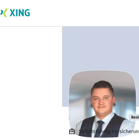
Fred Findeisen
Basi
Selbstständig, Versicheru