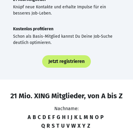
Knüpf neue Kontakte und erhalte Impulse für ein
besseres Job-Leben.
Kostenlos profitieren
Schon als Basis-Mitglied kannst Du Deine Job-Suche
deutlich optimieren.
Jetzt registrieren
21 Mio. XING Mitglieder, von A bis Z
Nachname:
A
B
C
D
E
F
G
H
I
J
K
L
M
N
O
P
Q
R
S
T
U
V
W
X
Y
Z