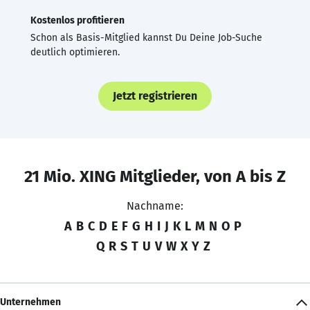
Kostenlos profitieren
Schon als Basis-Mitglied kannst Du Deine Job-Suche
deutlich optimieren.
Jetzt registrieren
21 Mio. XING Mitglieder, von A bis Z
Nachname:
A
B
C
D
E
F
G
H
I
J
K
L
M
N
O
P
Q
R
S
T
U
V
W
X
Y
Z
Unternehmen