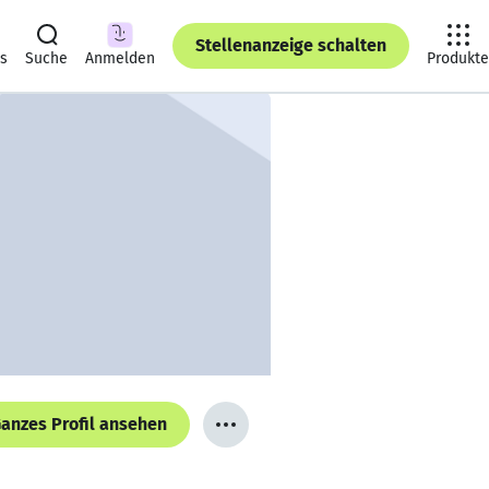
Stellenanzeige schalten
ts
Suche
Anmelden
Produkte
anzes Profil ansehen