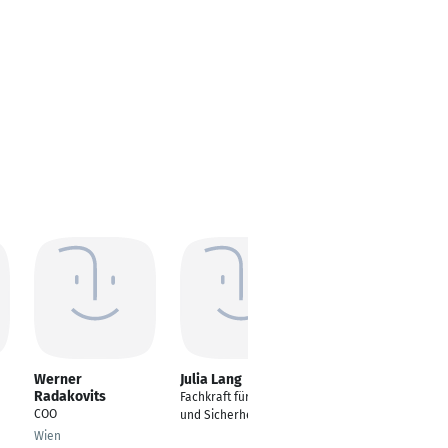
Werner
Julia Lang
Sara Grodofzig
Radakovits
Fachkraft für Schutz
---
COO
und Sicherheit
Schallstadt
Wien