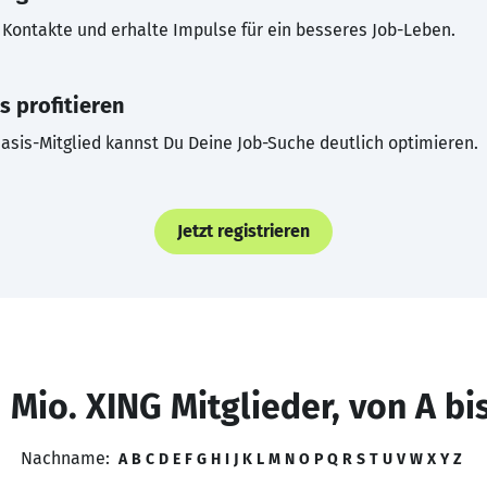
Kontakte und erhalte Impulse für ein besseres Job-Leben.
s profitieren
asis-Mitglied kannst Du Deine Job-Suche deutlich optimieren.
Jetzt registrieren
 Mio. XING Mitglieder, von A bi
Nachname:
A
B
C
D
E
F
G
H
I
J
K
L
M
N
O
P
Q
R
S
T
U
V
W
X
Y
Z