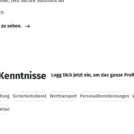
euer, G4S Secure Solutions AG
ch
e zu sehen.
Kenntnisse
Logg Dich jetzt ein, um das ganze Prof
ltung
Sicherheitsdienst
Werttransport
Personaldienstleistungen
etion