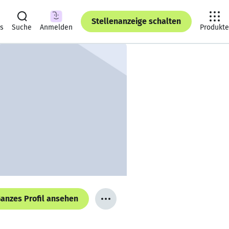
Stellenanzeige schalten
ts
Suche
Anmelden
Produkte
anzes Profil ansehen