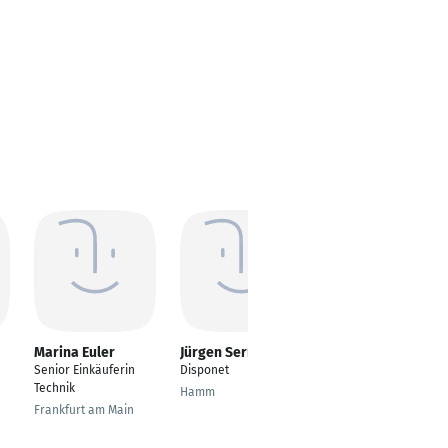
Marina Euler
Jürgen Serr
Melanie
Langenbach
Senior Einkäuferin
Disponet
Director Controlling
Technik
Hamm
Borgsdorf
Frankfurt am Main