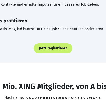
Kontakte und erhalte Impulse für ein besseres Job-Leben.
s profitieren
asis-Mitglied kannst Du Deine Job-Suche deutlich optimieren.
Jetzt registrieren
 Mio. XING Mitglieder, von A bi
Nachname:
A
B
C
D
E
F
G
H
I
J
K
L
M
N
O
P
Q
R
S
T
U
V
W
X
Y
Z