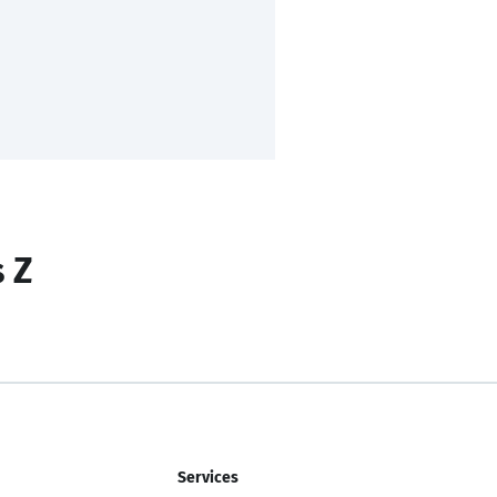
s Z
Services