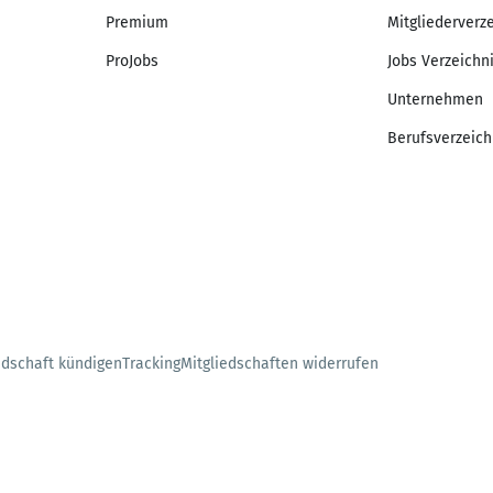
Premium
Mitgliederverz
ProJobs
Jobs Verzeichn
Unternehmen
Berufsverzeich
edschaft kündigen
Tracking
Mitgliedschaften widerrufen