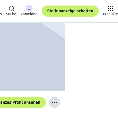
Stellenanzeige schalten
ts
Suche
Anmelden
Produkte
anzes Profil ansehen