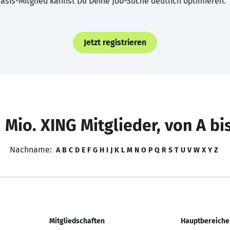
asis-Mitglied kannst Du Deine Job-Suche deutlich optimieren.
Jetzt registrieren
 Mio. XING Mitglieder, von A bi
Nachname:
A
B
C
D
E
F
G
H
I
J
K
L
M
N
O
P
Q
R
S
T
U
V
W
X
Y
Z
Mitgliedschaften
Hauptbereiche