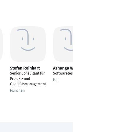
Stefan Reinhart
Ashanga Wayi Elvis
Leonid Glanz
Senior Consultant für
Softwaretester
Wissenschaftlicher
Projekt- und
Mitarbeiter
Hof
Qualitätsmanagement
Wetter
München