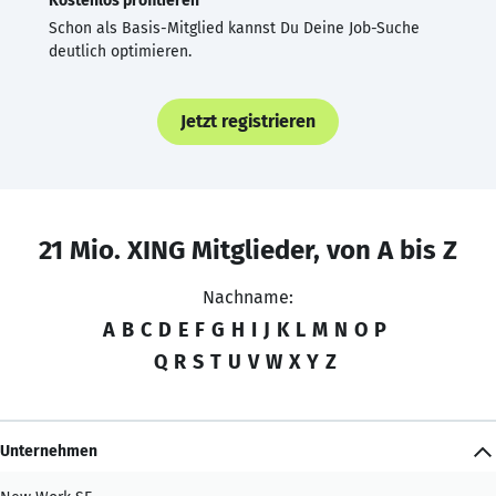
Kostenlos profitieren
Schon als Basis-Mitglied kannst Du Deine Job-Suche
deutlich optimieren.
Jetzt registrieren
21 Mio. XING Mitglieder, von A bis Z
Nachname:
A
B
C
D
E
F
G
H
I
J
K
L
M
N
O
P
Q
R
S
T
U
V
W
X
Y
Z
Unternehmen