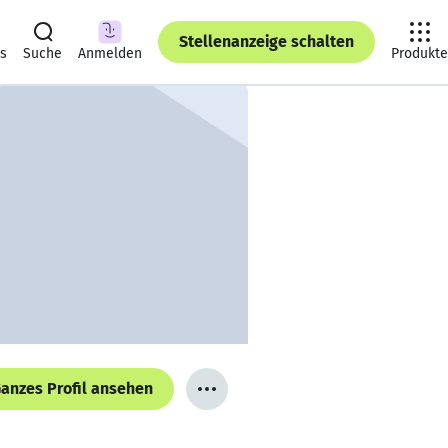
Stellenanzeige schalten
ts
Suche
Anmelden
Produkte
anzes Profil ansehen