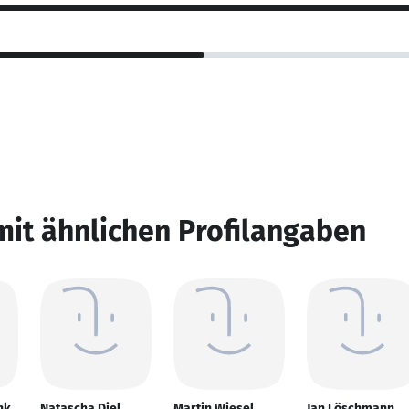
mit ähnlichen Profilangaben
nk
Natascha Diel
Martin Wiesel
Jan Löschmann