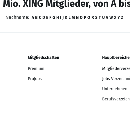
 Mio. XING Mitglieder, von A bi
Nachname:
A
B
C
D
E
F
G
H
I
J
K
L
M
N
O
P
Q
R
S
T
U
V
W
X
Y
Z
Mitgliedschaften
Hauptbereiche
Premium
Mitgliederverz
ProJobs
Jobs Verzeichn
Unternehmen
Berufsverzeich