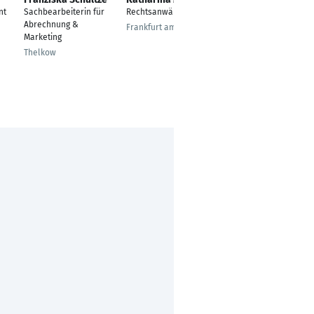
nt
Sachbearbeiterin für
Rechtsanwältin
Head of IT
Abrechnung &
Frankfurt am Main
Bovenden
Marketing
Thelkow