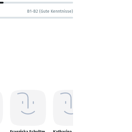
B1-B2 (Gute Kenntnisse)
Franziska Schultze
Katharina Müller
Christoph Zorn