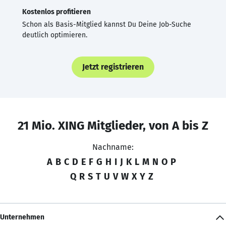
Kostenlos profitieren
Schon als Basis-Mitglied kannst Du Deine Job-Suche
deutlich optimieren.
Jetzt registrieren
21 Mio. XING Mitglieder, von A bis Z
Nachname:
A
B
C
D
E
F
G
H
I
J
K
L
M
N
O
P
Q
R
S
T
U
V
W
X
Y
Z
Unternehmen