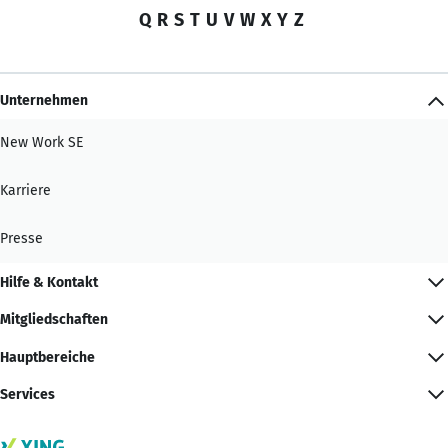
Q
R
S
T
U
V
W
X
Y
Z
Unternehmen
New Work SE
Karriere
Presse
Hilfe & Kontakt
Mitgliedschaften
Hauptbereiche
Services