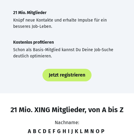
21 Mio. Mitglieder
Knüpf neue Kontakte und erhalte Impulse für ein
besseres Job-Leben.
Kostenlos profitieren
Schon als Basis-Mitglied kannst Du Deine Job-Suche
deutlich optimieren.
Jetzt registrieren
21 Mio. XING Mitglieder, von A bis Z
Nachname:
A
B
C
D
E
F
G
H
I
J
K
L
M
N
O
P