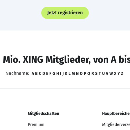
Jetzt registrieren
 Mio. XING Mitglieder, von A bi
Nachname:
A
B
C
D
E
F
G
H
I
J
K
L
M
N
O
P
Q
R
S
T
U
V
W
X
Y
Z
Mitgliedschaften
Hauptbereiche
Premium
Mitgliederverz