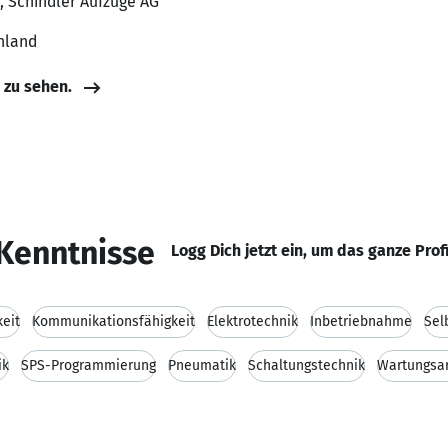
r, Schindler Aufzüge AG
hland
e zu sehen.
Kenntnisse
Logg Dich jetzt ein, um das ganze Prof
eit
Kommunikationsfähigkeit
Elektrotechnik
Inbetriebnahme
Sel
ik
SPS-Programmierung
Pneumatik
Schaltungstechnik
Wartungsa