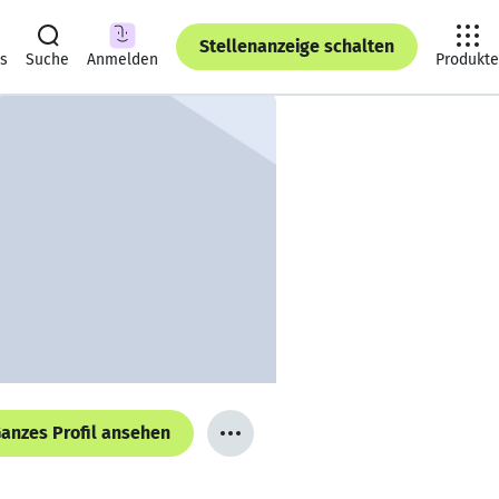
Stellenanzeige schalten
ts
Suche
Anmelden
Produkte
anzes Profil ansehen