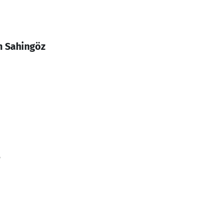
n Sahingöz
5