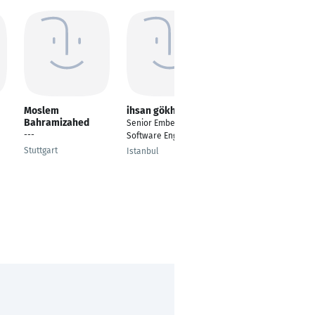
Moslem
ihsan gökhun önel
Rainer Heck
Bahramizahed
Senior Embedded
Projektmanager
---
Software Engineer
Karlsruhe
Stuttgart
Istanbul