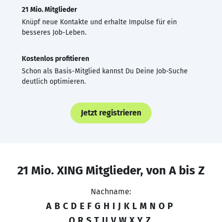
21 Mio. Mitglieder
Knüpf neue Kontakte und erhalte Impulse für ein
besseres Job-Leben.
Kostenlos profitieren
Schon als Basis-Mitglied kannst Du Deine Job-Suche
deutlich optimieren.
Jetzt registrieren
21 Mio. XING Mitglieder, von A bis Z
Nachname:
A
B
C
D
E
F
G
H
I
J
K
L
M
N
O
P
Q
R
S
T
U
V
W
X
Y
Z