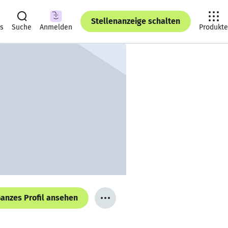
Stellenanzeige schalten
ts
Suche
Anmelden
Produkte
anzes Profil ansehen