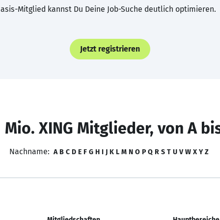
asis-Mitglied kannst Du Deine Job-Suche deutlich optimieren.
Jetzt registrieren
 Mio. XING Mitglieder, von A bi
Nachname:
A
B
C
D
E
F
G
H
I
J
K
L
M
N
O
P
Q
R
S
T
U
V
W
X
Y
Z
Mitgliedschaften
Hauptbereiche