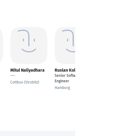
Mitul Naliyadhara
Ruslan Koldunsky
Abdul Rehman
Sheikh
---
Senior Software
Full Stack Developer
Engineer
Cottbus (Strobitz)
| Team Lead |
Hamburg
Principal Software
Engineer
Lahore