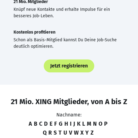
21 Mio. Mitglieder
Knüpf neue Kontakte und erhalte Impulse für ein
besseres Job-Leben.
Kostenlos profitieren
Schon als Basis-Mitglied kannst Du Deine Job-Suche
deutlich optimieren.
Jetzt registrieren
21 Mio. XING Mitglieder, von A bis Z
Nachname:
A
B
C
D
E
F
G
H
I
J
K
L
M
N
O
P
Q
R
S
T
U
V
W
X
Y
Z