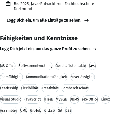
Bis 2025, Java-Entwicklerin, Fachhochschule
Dortmund
Logg Dich ein, um alle Einträge zu sehen.
Fähigkeiten und Kenntnisse
Logg Dich jetzt ein, um das ganze Profil zu sehen.
MS Office
Softwareentwicklung
Geschäftskontakte
Java
Teamfähigkeit
Kommunikationsfähigkeit
Zuverlässigkeit
Leadership
Flexibilität
Kreativität
Lernbereitschaft
Visual Studio
JavaScript
HTML
MySQL
DBMS
MS-Office
Linux
Assembler
UML
GitHub
GitLab
Git
CSS