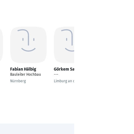
Fabian Hälbig
Görkem Savas
Jisca Schümann
Bauleiter Hochbau
---
---
Nürnberg
Limburg an der Lahn
Bad Bramstedt