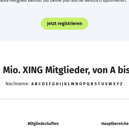
asis-Mitglied kannst Du Deine Job-Suche deutlich optimieren.
Jetzt registrieren
 Mio. XING Mitglieder, von A bi
Nachname:
A
B
C
D
E
F
G
H
I
J
K
L
M
N
O
P
Q
R
S
T
U
V
W
X
Y
Z
Mitgliedschaften
Hauptbereiche