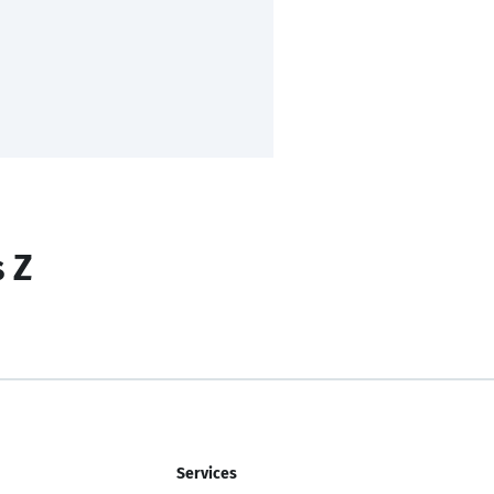
s Z
Services