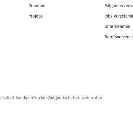
Premium
Mitgliederverz
ProJobs
Jobs Verzeichn
Unternehmen
Berufsverzeich
edschaft kündigen
Tracking
Mitgliedschaften widerrufen