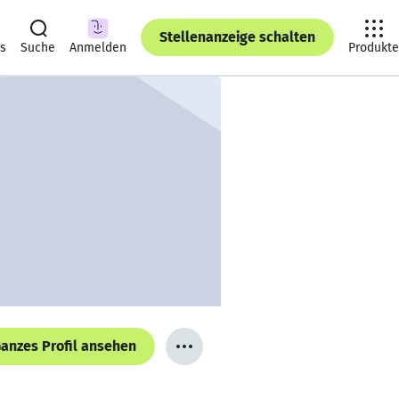
Stellenanzeige schalten
ts
Suche
Anmelden
Produkte
anzes Profil ansehen