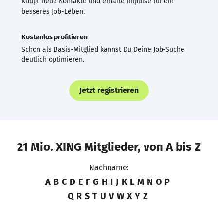
Knüpf neue Kontakte und erhalte Impulse für ein
besseres Job-Leben.
Kostenlos profitieren
Schon als Basis-Mitglied kannst Du Deine Job-Suche
deutlich optimieren.
Jetzt registrieren
21 Mio. XING Mitglieder, von A bis Z
Nachname:
A
B
C
D
E
F
G
H
I
J
K
L
M
N
O
P
Q
R
S
T
U
V
W
X
Y
Z