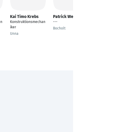
Kai Timo Krebs
Patrick Werder
Leon Schmidt
an
Konstruktionsmechan
---
---
iker
Bocholt
Schacht-Audorf
Unna