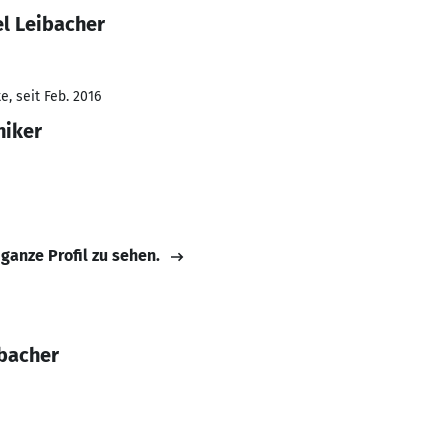
el Leibacher
, seit Feb. 2016
niker
 ganze Profil zu sehen.
ibacher