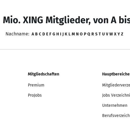
 Mio. XING Mitglieder, von A bi
Nachname:
A
B
C
D
E
F
G
H
I
J
K
L
M
N
O
P
Q
R
S
T
U
V
W
X
Y
Z
Mitgliedschaften
Hauptbereiche
Premium
Mitgliederverz
ProJobs
Jobs Verzeichn
Unternehmen
Berufsverzeich