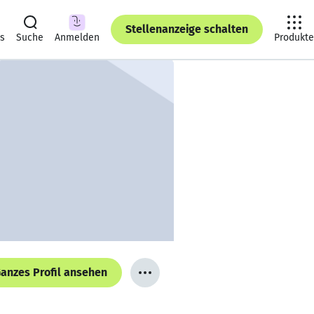
Stellenanzeige schalten
ts
Suche
Anmelden
Produkte
anzes Profil ansehen