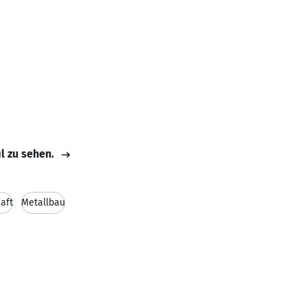
il zu sehen.
aft
Metallbau