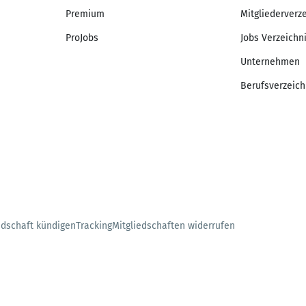
Premium
Mitgliederverz
ProJobs
Jobs Verzeichn
Unternehmen
Berufsverzeich
edschaft kündigen
Tracking
Mitgliedschaften widerrufen