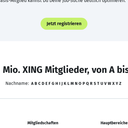
asis-Mitglied kannst Du Deine Job-Suche deutlich optimieren.
Jetzt registrieren
 Mio. XING Mitglieder, von A bi
Nachname:
A
B
C
D
E
F
G
H
I
J
K
L
M
N
O
P
Q
R
S
T
U
V
W
X
Y
Z
Mitgliedschaften
Hauptbereiche