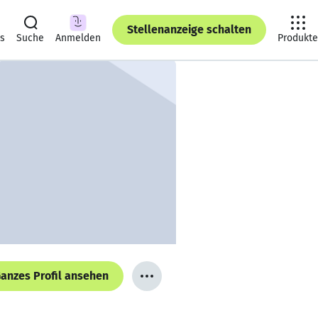
Stellenanzeige schalten
ts
Suche
Anmelden
Produkte
anzes Profil ansehen