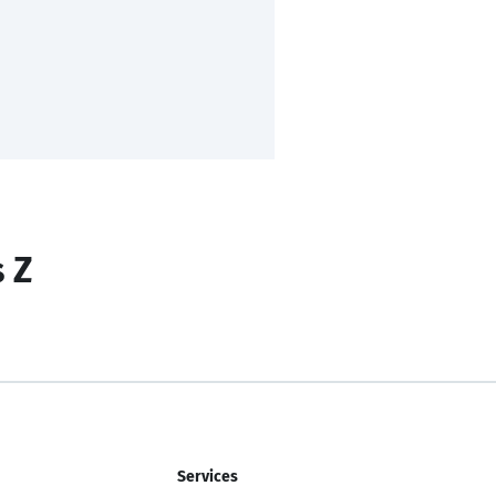
s Z
Services