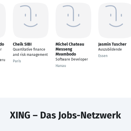
do
Cheik SIBI
Michel Chateau
Jasmin Tuscher
Messeng
r
Quantitative finance
Auszubildende
Mvambodo
and risk management
Essen
Software Developer
eru
Paris
Hanau
XING – Das Jobs-Netzwerk