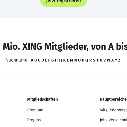
Jetzt registrieren
 Mio. XING Mitglieder, von A bi
Nachname:
A
B
C
D
E
F
G
H
I
J
K
L
M
N
O
P
Q
R
S
T
U
V
W
X
Y
Z
Mitgliedschaften
Hauptbereiche
Premium
Mitgliederverz
ProJobs
Jobs Verzeichn