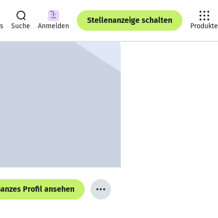
Stellenanzeige schalten
ts
Suche
Anmelden
Produkte
anzes Profil ansehen