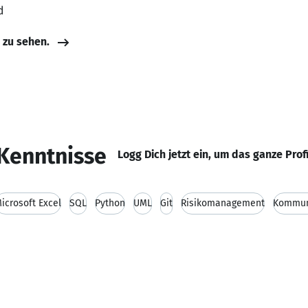
d
e zu sehen.
Kenntnisse
Logg Dich jetzt ein, um das ganze Prof
icrosoft Excel
SQL
Python
UML
Git
Risikomanagement
Kommuni