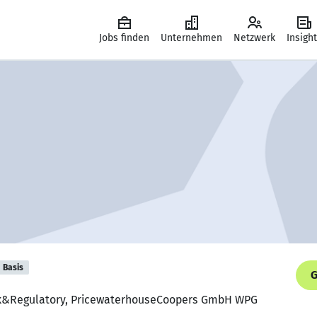
Jobs finden
Unternehmen
Netzwerk
Insigh
Basis
G
isk&Regulatory, PricewaterhouseCoopers GmbH WPG