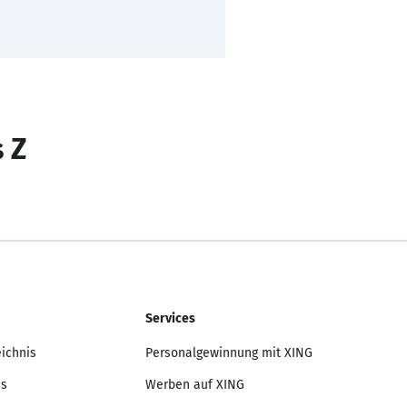
s Z
Services
eichnis
Personalgewinnung mit XING
is
Werben auf XING