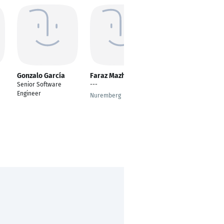
Gonzalo García
Faraz Mazhar
Huseyinoglu Baris
Senior Software
---
Fachinformatiker
Engineer
Anwendungsentwickl
Nuremberg
ung
Essen