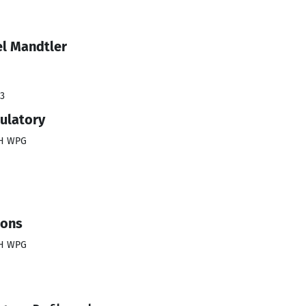
el Mandtler
23
ulatory
bH WPG
ions
bH WPG