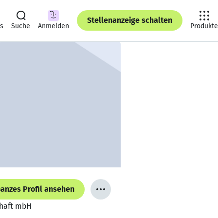
Stellenanzeige schalten
ts
Suche
Anmelden
Produkte
anzes Profil ansehen
chaft mbH