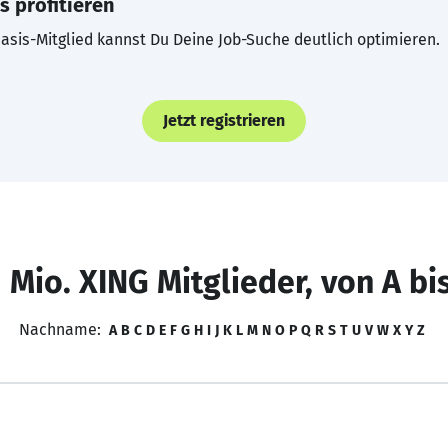
s profitieren
asis-Mitglied kannst Du Deine Job-Suche deutlich optimieren.
Jetzt registrieren
 Mio. XING Mitglieder, von A bi
Nachname:
A
B
C
D
E
F
G
H
I
J
K
L
M
N
O
P
Q
R
S
T
U
V
W
X
Y
Z