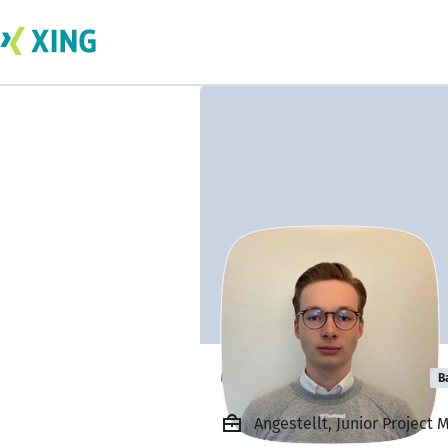
Gabriel Wiedow
B
Angestellt, Junior Projec