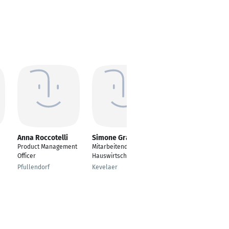
Anna Roccotelli
Simone Grando
Saba Shahbazian
Product Management
Mitarbeitende in der
---
Officer
Hauswirtschaft
Vallendar
Pfullendorf
Kevelaer