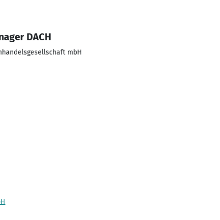
anager DACH
nhandelsgesellschaft mbH
bH