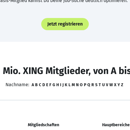
asis-Mitglied kannst Du Deine Job-Suche deutlich optimieren.
Jetzt registrieren
 Mio. XING Mitglieder, von A bi
Nachname:
A
B
C
D
E
F
G
H
I
J
K
L
M
N
O
P
Q
R
S
T
U
V
W
X
Y
Z
Mitgliedschaften
Hauptbereiche