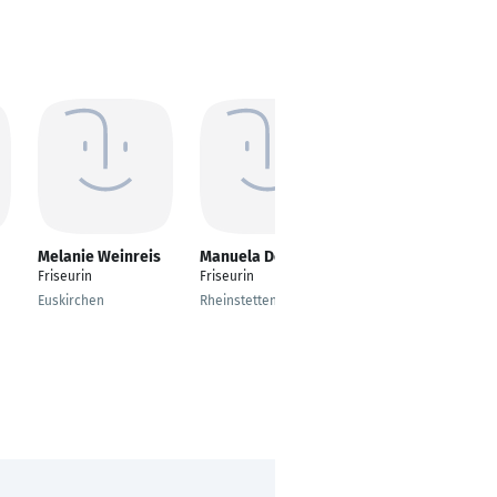
Melanie Weinreis
Manuela Deck
Eva Gagel
Friseurin
Friseurin
Fachangestellte für
Bädernetriebe
Euskirchen
Rheinstetten
/Saunameisterin
Michelau in
Oberfranken