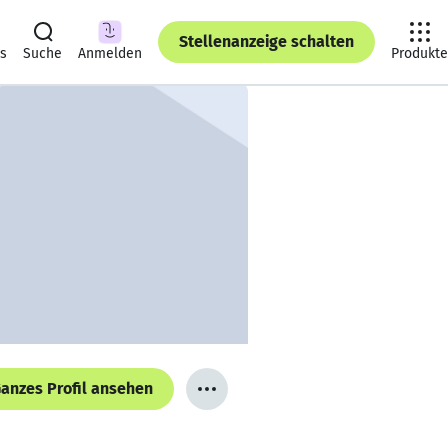
Stellenanzeige schalten
ts
Suche
Anmelden
Produkte
anzes Profil ansehen