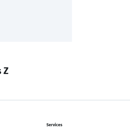
s Z
Services