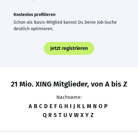
Kostenlos profitieren
Schon als Basis-Mitglied kannst Du Deine Job-Suche
deutlich optimieren.
Jetzt registrieren
21 Mio. XING Mitglieder, von A bis Z
Nachname:
A
B
C
D
E
F
G
H
I
J
K
L
M
N
O
P
Q
R
S
T
U
V
W
X
Y
Z