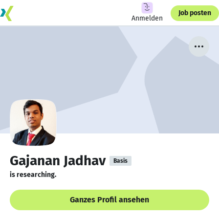
Job posten
Anmelden
Gajanan Jadhav
Basis
is researching.
Ganzes Profil ansehen