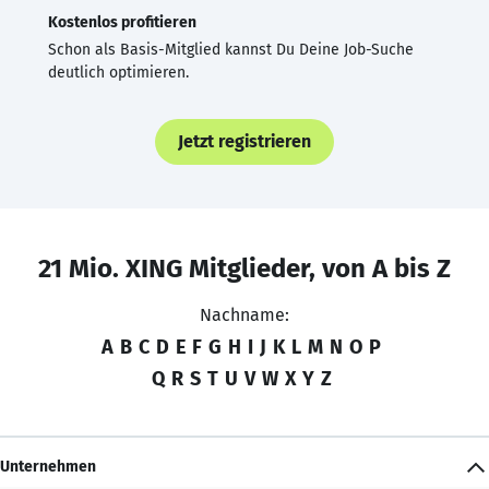
Kostenlos profitieren
Schon als Basis-Mitglied kannst Du Deine Job-Suche
deutlich optimieren.
Jetzt registrieren
21 Mio. XING Mitglieder, von A bis Z
Nachname:
A
B
C
D
E
F
G
H
I
J
K
L
M
N
O
P
Q
R
S
T
U
V
W
X
Y
Z
Unternehmen