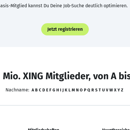
asis-Mitglied kannst Du Deine Job-Suche deutlich optimieren.
Jetzt registrieren
 Mio. XING Mitglieder, von A bi
Nachname:
A
B
C
D
E
F
G
H
I
J
K
L
M
N
O
P
Q
R
S
T
U
V
W
X
Y
Z