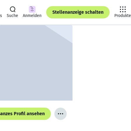
Stellenanzeige schalten
ts
Suche
Anmelden
Produkte
anzes Profil ansehen