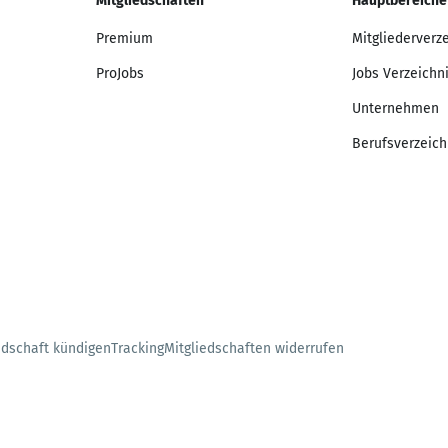
Mitgliedschaften
Hauptbereiche
Premium
Mitgliederverz
ProJobs
Jobs Verzeichn
Unternehmen
Berufsverzeich
edschaft kündigen
Tracking
Mitgliedschaften widerrufen