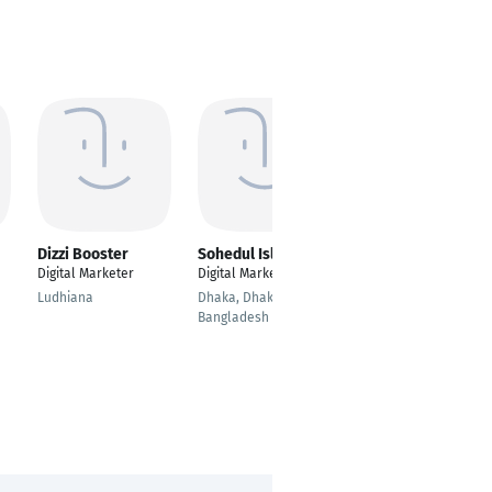
Dizzi Booster
Sohedul Islam
Tarun Kumar
Digital Marketer
Digital Marketer
---
Ludhiana
Dhaka, Dhaka,
Visakhapatnam
Bangladesh