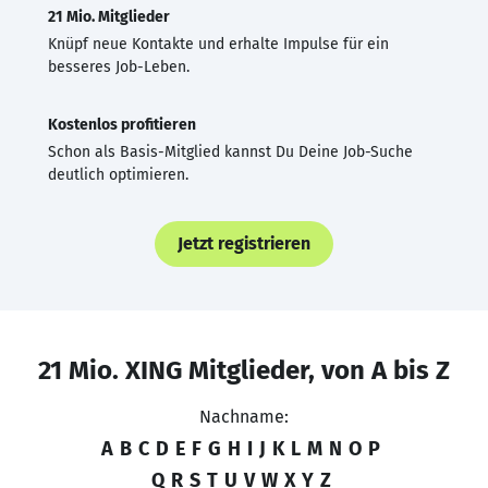
21 Mio. Mitglieder
Knüpf neue Kontakte und erhalte Impulse für ein
besseres Job-Leben.
Kostenlos profitieren
Schon als Basis-Mitglied kannst Du Deine Job-Suche
deutlich optimieren.
Jetzt registrieren
21 Mio. XING Mitglieder, von A bis Z
Nachname:
A
B
C
D
E
F
G
H
I
J
K
L
M
N
O
P
Q
R
S
T
U
V
W
X
Y
Z