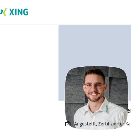
Georg Englsperge
Angestellt, Zertifizierter