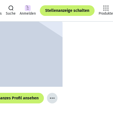
Stellenanzeige schalten
ts
Suche
Anmelden
Produkte
anzes Profil ansehen