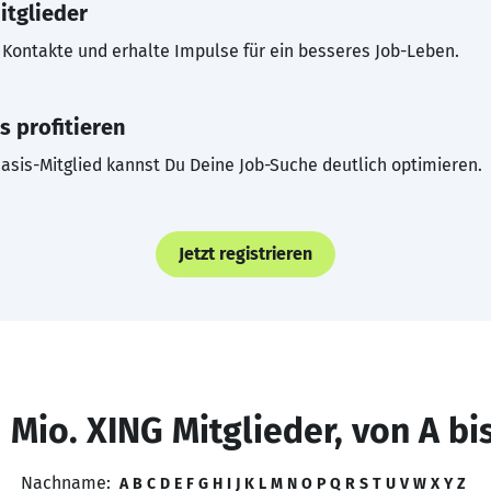
itglieder
Kontakte und erhalte Impulse für ein besseres Job-Leben.
s profitieren
asis-Mitglied kannst Du Deine Job-Suche deutlich optimieren.
Jetzt registrieren
 Mio. XING Mitglieder, von A bi
Nachname:
A
B
C
D
E
F
G
H
I
J
K
L
M
N
O
P
Q
R
S
T
U
V
W
X
Y
Z