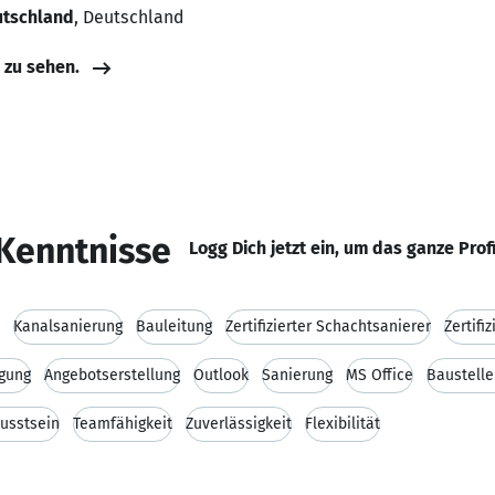
utschland
, Deutschland
e zu sehen.
Kenntnisse
Logg Dich jetzt ein, um das ganze Prof
Kanalsanierung
Bauleitung
Zertifizierter Schachtsanierer
Zertifi
igung
Angebotserstellung
Outlook
Sanierung
MS Office
Baustelle
usstsein
Teamfähigkeit
Zuverlässigkeit
Flexibilität