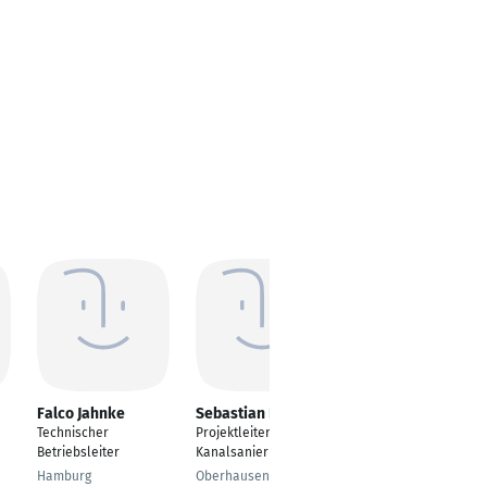
Falco Jahnke
Sebastian Dirks
Armin Lehr
Technischer
Projektleiter
Projektleiter
Betriebsleiter
Kanalsanierung
Alzey
Hamburg
Oberhausen