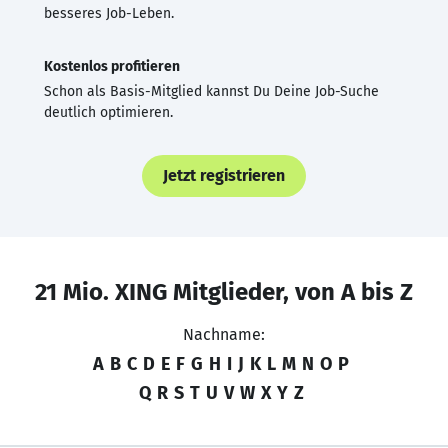
besseres Job-Leben.
Kostenlos profitieren
Schon als Basis-Mitglied kannst Du Deine Job-Suche
deutlich optimieren.
Jetzt registrieren
21 Mio. XING Mitglieder, von A bis Z
Nachname:
A
B
C
D
E
F
G
H
I
J
K
L
M
N
O
P
Q
R
S
T
U
V
W
X
Y
Z