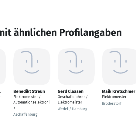
mit ähnlichen Profilangaben
l
Benedikt Streun
Gerd Claasen
Maik Kretschmer
r
Elektromeister /
Geschäftsführer /
Elektromeister
Automationselektroni
Elektromeister
Broderstorf
k
Wedel / Hamburg
Aschaffenburg