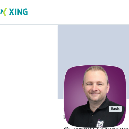
Georg Riffel
Basis
ist offen für Projekte. 🔎