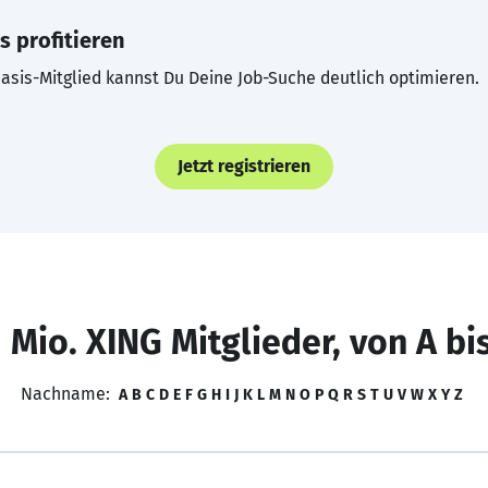
s profitieren
asis-Mitglied kannst Du Deine Job-Suche deutlich optimieren.
Jetzt registrieren
 Mio. XING Mitglieder, von A bi
Nachname:
A
B
C
D
E
F
G
H
I
J
K
L
M
N
O
P
Q
R
S
T
U
V
W
X
Y
Z