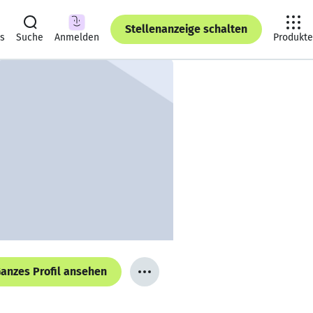
Stellenanzeige schalten
ts
Suche
Anmelden
Produkte
anzes Profil ansehen