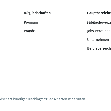
Mitgliedschaften
Hauptbereiche
Premium
Mitgliederverz
ProJobs
Jobs Verzeichn
Unternehmen
Berufsverzeich
edschaft kündigen
Tracking
Mitgliedschaften widerrufen