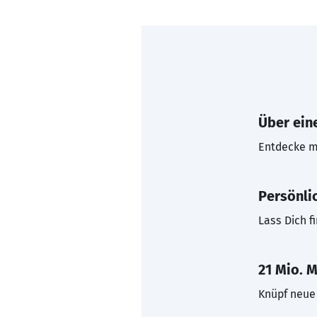
Über eine
Entdecke mi
Persönli
Lass Dich f
21 Mio. M
Knüpf neue 