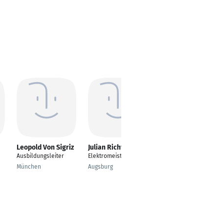
Leopold Von Sigriz
Julian Richter
Klaus Eisele
Ausbildungsleiter
Elektromeister
Elektromeister
Gebäudemanagement
München
Augsburg
Mainz