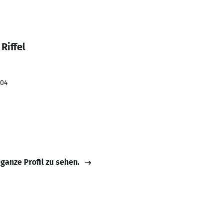
Riffel
004
 ganze Profil zu sehen.