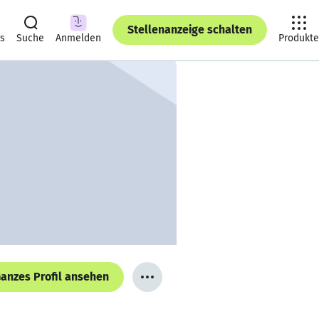
Stellenanzeige schalten
ts
Suche
Anmelden
Produkte
anzes Profil ansehen