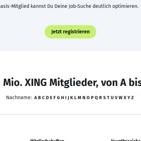
asis-Mitglied kannst Du Deine Job-Suche deutlich optimieren.
Jetzt registrieren
 Mio. XING Mitglieder, von A bi
Nachname:
A
B
C
D
E
F
G
H
I
J
K
L
M
N
O
P
Q
R
S
T
U
V
W
X
Y
Z