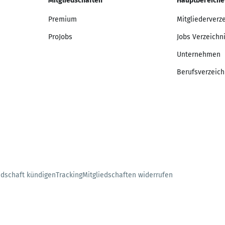
Mitgliedschaften
Hauptbereiche
Premium
Mitgliederverz
ProJobs
Jobs Verzeichn
Unternehmen
Berufsverzeich
edschaft kündigen
Tracking
Mitgliedschaften widerrufen