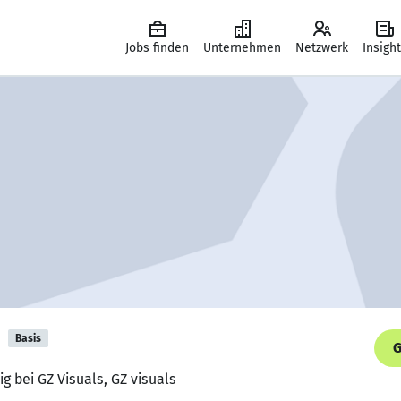
Jobs finden
Unternehmen
Netzwerk
Insigh
h
Basis
G
g bei GZ Visuals, GZ visuals