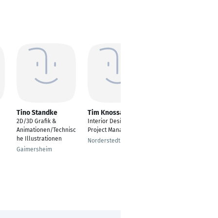
Tino Standke
Tim Knossalla
Martin Holst
2D/3D Grafik &
Interior Design
Grafik- und
Animationen/Technisc
Project Manager
Produktdesigner
he Illustrationen
Norderstedt
Berlin
Gaimersheim