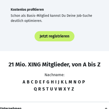
Kostenlos profitieren
Schon als Basis-Mitglied kannst Du Deine Job-Suche
deutlich optimieren.
Jetzt registrieren
21 Mio. XING Mitglieder, von A bis Z
Nachname:
A
B
C
D
E
F
G
H
I
J
K
L
M
N
O
P
Q
R
S
T
U
V
W
X
Y
Z
Unternehmen