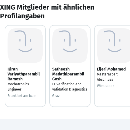
XING Mitglieder mit ähnlichen
Profilangaben
Kiran
Satheesh
Eljeri Mohamed
Variyathparambil
Madathiparambil
Masterarbeit
Ramesh
Gosh
Abschluss
Mechatronics
EE verification and
Wiesbaden
Engineer
validation Diagnostics
Frankfurt am Main
Graz