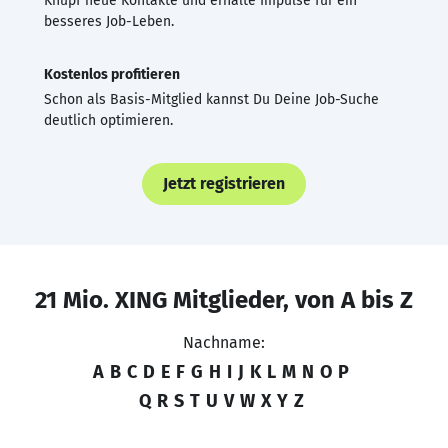
Knüpf neue Kontakte und erhalte Impulse für ein
besseres Job-Leben.
Kostenlos profitieren
Schon als Basis-Mitglied kannst Du Deine Job-Suche
deutlich optimieren.
Jetzt registrieren
21 Mio. XING Mitglieder, von A bis Z
Nachname:
A
B
C
D
E
F
G
H
I
J
K
L
M
N
O
P
Q
R
S
T
U
V
W
X
Y
Z