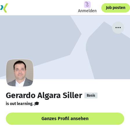
Job posten
Anmelden
Gerardo Algara Siller
Basis
is out learning. 🎓
Ganzes Profil ansehen