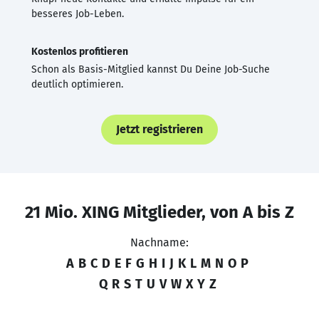
besseres Job-Leben.
Kostenlos profitieren
Schon als Basis-Mitglied kannst Du Deine Job-Suche
deutlich optimieren.
Jetzt registrieren
21 Mio. XING Mitglieder, von A bis Z
Nachname:
A
B
C
D
E
F
G
H
I
J
K
L
M
N
O
P
Q
R
S
T
U
V
W
X
Y
Z