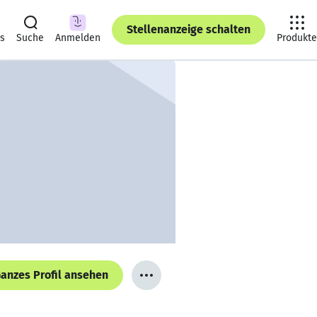
Stellenanzeige schalten
ts
Suche
Anmelden
Produkte
anzes Profil ansehen