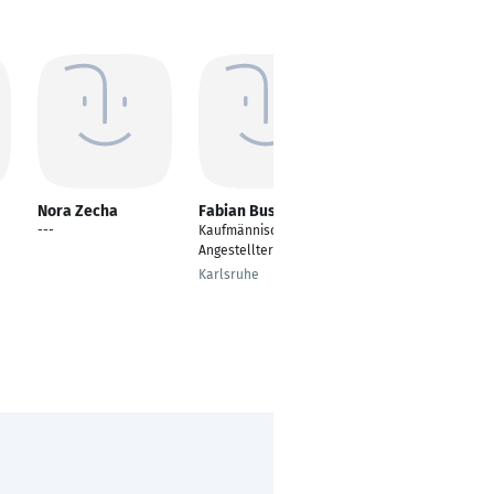
Nora Zecha
Fabian Busch
Niklas Fischer
---
Kaufmännischer
Kaufmännischer
Angestellter
Angestellter Einkauf
Karlsruhe
Hamburg