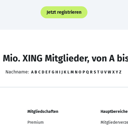
Jetzt registrieren
 Mio. XING Mitglieder, von A bi
Nachname:
A
B
C
D
E
F
G
H
I
J
K
L
M
N
O
P
Q
R
S
T
U
V
W
X
Y
Z
Mitgliedschaften
Hauptbereiche
Premium
Mitgliederverz