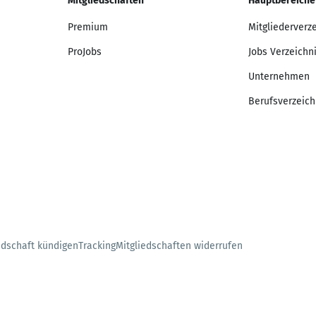
Mitgliedschaften
Hauptbereiche
Premium
Mitgliederverz
ProJobs
Jobs Verzeichn
Unternehmen
Berufsverzeich
edschaft kündigen
Tracking
Mitgliedschaften widerrufen