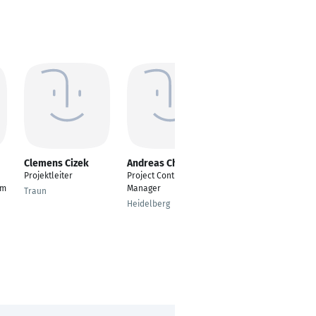
Clemens Cizek
Andreas Christ
Edgar Masch
Projektleiter
Project Contract
Niederlassungsleiter
am
Manager
| Project Director
Traun
Heidelberg
Düsseldorf