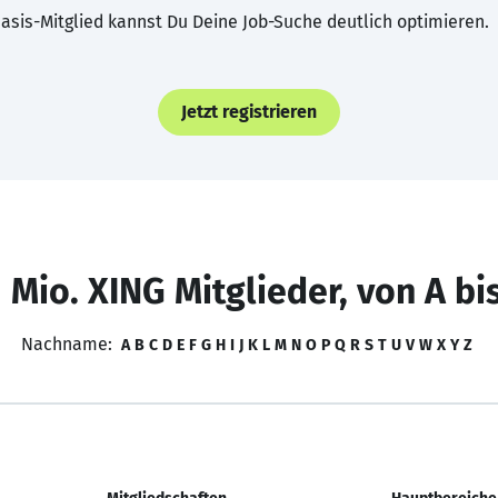
asis-Mitglied kannst Du Deine Job-Suche deutlich optimieren.
Jetzt registrieren
 Mio. XING Mitglieder, von A bi
Nachname:
A
B
C
D
E
F
G
H
I
J
K
L
M
N
O
P
Q
R
S
T
U
V
W
X
Y
Z