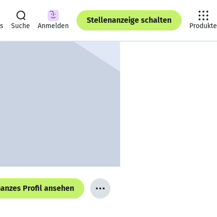
Stellenanzeige schalten
ts
Suche
Anmelden
Produkte
anzes Profil ansehen