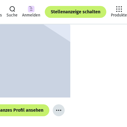
Stellenanzeige schalten
ts
Suche
Anmelden
Produkte
anzes Profil ansehen