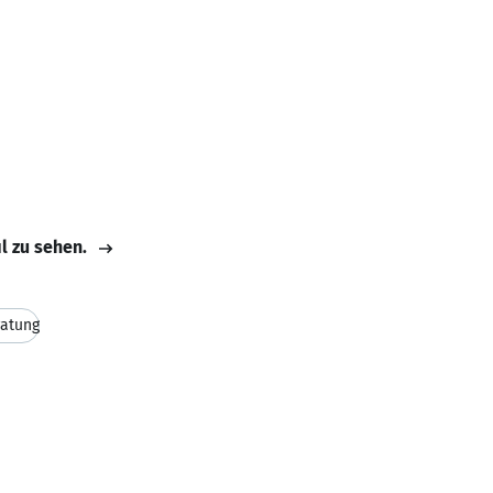
il zu sehen.
atung