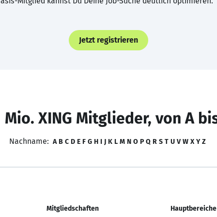
asis-Mitglied kannst Du Deine Job-Suche deutlich optimieren.
Jetzt registrieren
 Mio. XING Mitglieder, von A bi
Nachname:
A
B
C
D
E
F
G
H
I
J
K
L
M
N
O
P
Q
R
S
T
U
V
W
X
Y
Z
Mitgliedschaften
Hauptbereiche