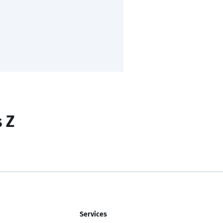
s Z
Services