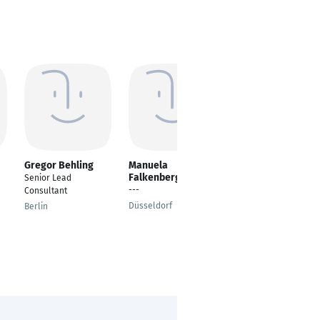
Gregor Behling
Manuela
Janine Bobisch
Falkenberg
Senior Lead
Office- und Feel-
---
Consultant
Good-Manager
Düsseldorf
Berlin
Berlin