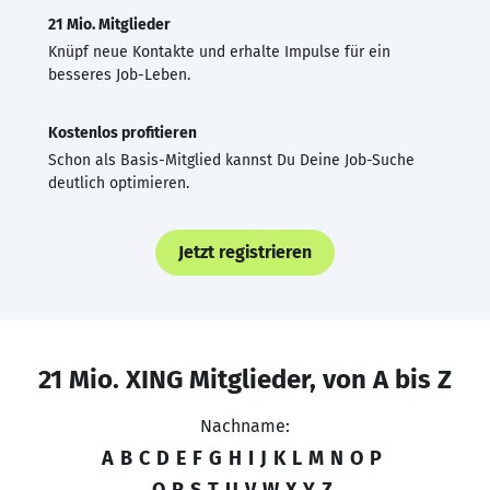
21 Mio. Mitglieder
Knüpf neue Kontakte und erhalte Impulse für ein
besseres Job-Leben.
Kostenlos profitieren
Schon als Basis-Mitglied kannst Du Deine Job-Suche
deutlich optimieren.
Jetzt registrieren
21 Mio. XING Mitglieder, von A bis Z
Nachname:
A
B
C
D
E
F
G
H
I
J
K
L
M
N
O
P
Q
R
S
T
U
V
W
X
Y
Z