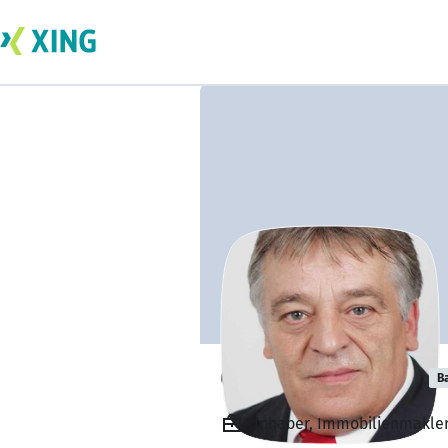
Gerhard Barden
B
Inhaber, Immobilienmakler