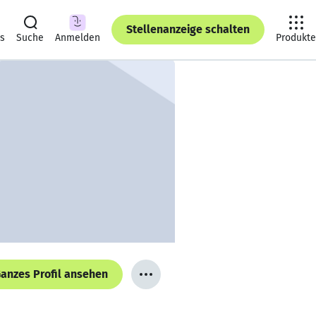
Stellenanzeige schalten
ts
Suche
Anmelden
Produkte
anzes Profil ansehen