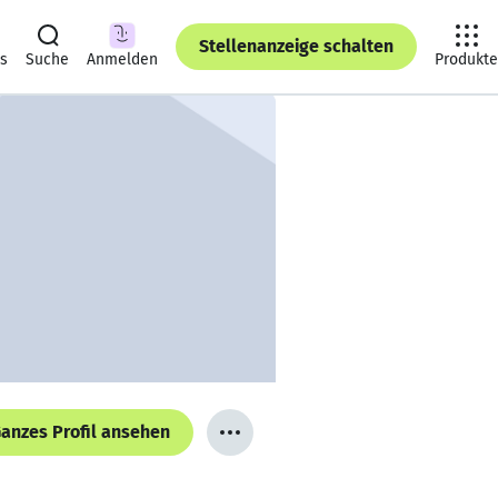
Stellenanzeige schalten
ts
Suche
Anmelden
Produkte
anzes Profil ansehen