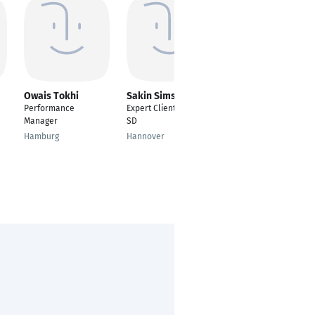
Owais Tokhi
Sakin Simsek
Martin Blank
Performance
Expert Client Delivery
Produktmanager
Manager
SD
Schneidtechnik
Hamburg
Hannover
Sankt Katharinen