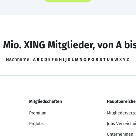
 Mio. XING Mitglieder, von A bi
Nachname:
A
B
C
D
E
F
G
H
I
J
K
L
M
N
O
P
Q
R
S
T
U
V
W
X
Y
Z
Mitgliedschaften
Hauptbereiche
Premium
Mitgliederverz
ProJobs
Jobs Verzeichn
Unternehmen