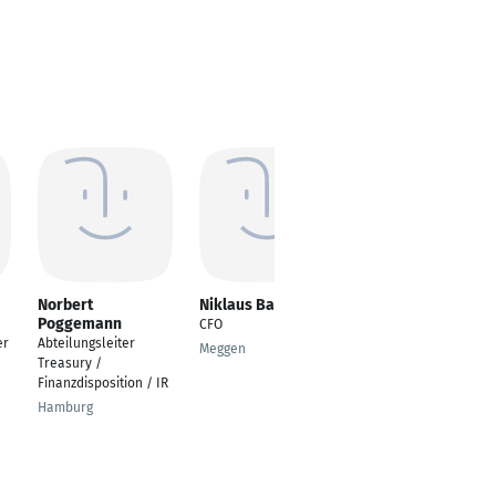
Norbert
Niklaus Bamert
Martin Theimer
Poggemann
CFO
Bereichsleiter
er
Abteilungsleiter
Verwaltung/Prokurist
Meggen
Treasury /
Staufenberg
Finanzdisposition / IR
Hamburg