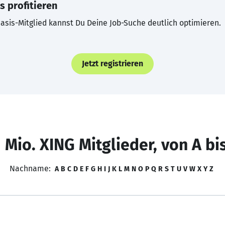
s profitieren
asis-Mitglied kannst Du Deine Job-Suche deutlich optimieren.
Jetzt registrieren
 Mio. XING Mitglieder, von A bi
Nachname:
A
B
C
D
E
F
G
H
I
J
K
L
M
N
O
P
Q
R
S
T
U
V
W
X
Y
Z