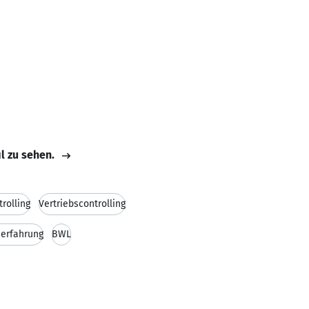
il zu sehen.
trolling
Vertriebscontrolling
erfahrung
BWL