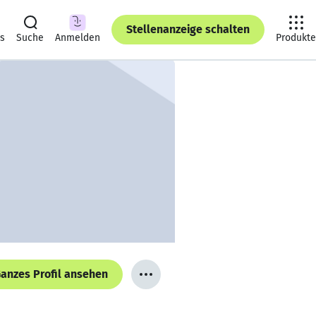
Stellenanzeige schalten
ts
Suche
Anmelden
Produkte
anzes Profil ansehen