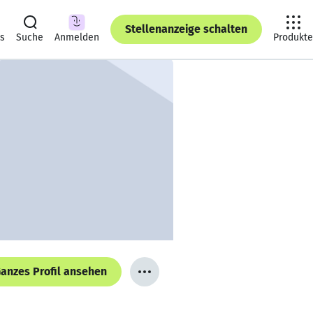
Stellenanzeige schalten
ts
Suche
Anmelden
Produkte
anzes Profil ansehen