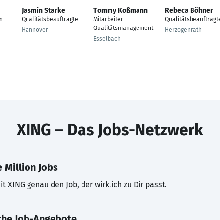
Jasmin Starke
Tommy Koßmann
Rebeca Böhner
in
Qualitätsbeauftragte
Mitarbeiter
Qualitätsbeauftragt
Qualitätsmanagement
Hannover
Herzogenrath
Esselbach
XING – Das Jobs-Netzwerk
 Million Jobs
t XING genau den Job, der wirklich zu Dir passt.
che Job-Angebote