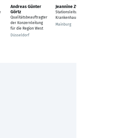
Andreas Günter
Jeannine Zwanzig
Sandra
Görtz
Koltermann
e
Stationsleitung
Qualitätsbeauftragter
Stellv.
Krankenhaus
der Konzernleitung
Pflegedienstleitung
Mainburg
für die Region West
Düsseldorf
Düsseldorf