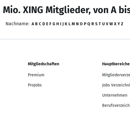
 Mio. XING Mitglieder, von A bi
Nachname:
A
B
C
D
E
F
G
H
I
J
K
L
M
N
O
P
Q
R
S
T
U
V
W
X
Y
Z
Mitgliedschaften
Hauptbereiche
Premium
Mitgliederverz
ProJobs
Jobs Verzeichn
Unternehmen
Berufsverzeich