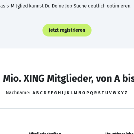
asis-Mitglied kannst Du Deine Job-Suche deutlich optimieren.
Jetzt registrieren
 Mio. XING Mitglieder, von A bi
Nachname:
A
B
C
D
E
F
G
H
I
J
K
L
M
N
O
P
Q
R
S
T
U
V
W
X
Y
Z