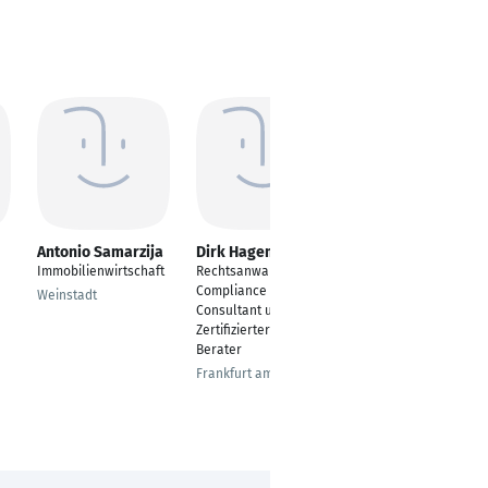
Antonio Samarzija
Dirk Hagemann
Gilberto Turolla-
Simonnot
Immobilienwirtschaft
Rechtsanwalt, Trade
Fachspezialist ( Credit
Compliance
Weinstadt
Insurance ) / eidg.
Consultant und
dipl. Exportleiter
Zertifizierter SAP
Berater
Steckborn und in FR-
67600 Mussig (Elsass)
Frankfurt am Main