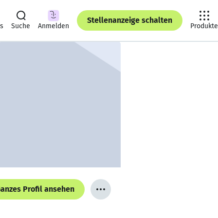
Stellenanzeige schalten
ts
Suche
Anmelden
Produkte
anzes Profil ansehen