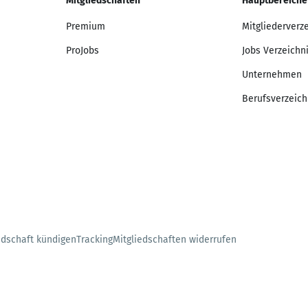
Mitgliedschaften
Hauptbereiche
Premium
Mitgliederverz
ProJobs
Jobs Verzeichn
Unternehmen
Berufsverzeich
edschaft kündigen
Tracking
Mitgliedschaften widerrufen